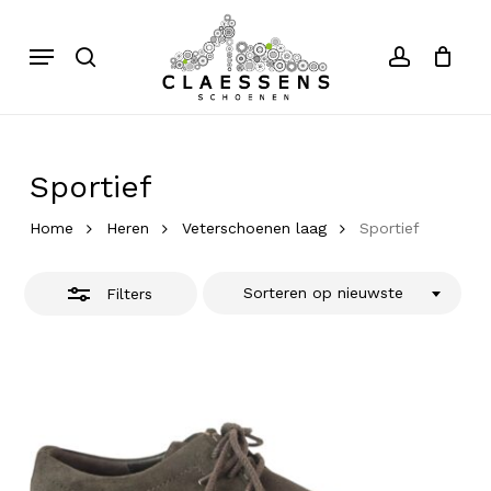
Skip
to
Menu
search
account
Close
Close
Cart
Cart
main
Filters
content
Sportief
Home
Heren
Veterschoenen laag
Sportief
Sorteren op nieuwste
Filters