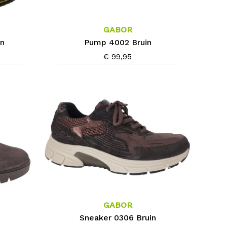
product
heeft
meerdere
GABOR
variaties.
in
Pump 4002 Bruin
Deze
€
99,95
optie
kan
gekozen
worden
op
de
productpagina
Dit
product
heeft
meerdere
GABOR
variaties.
Sneaker 0306 Bruin