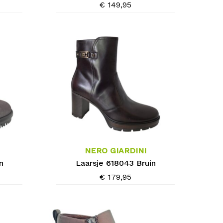
Deze
€
149,95
optie
kan
gekozen
worden
op
de
productpagina
Dit
product
heeft
meerdere
NERO GIARDINI
variaties.
n
Laarsje 618043 Bruin
Deze
€
179,95
optie
kan
gekozen