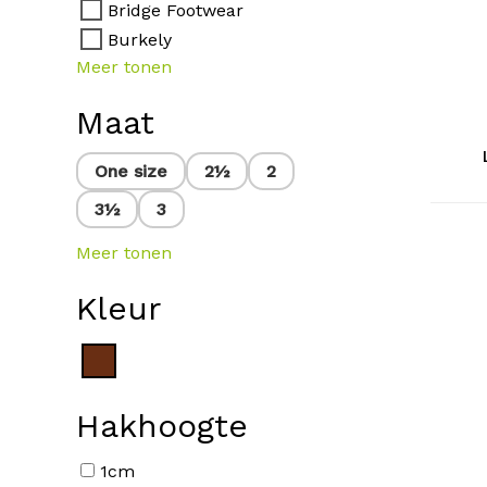
Bridge Footwear
Burkely
Dit
Meer tonen
product
heeft
Maat
meerdere
variaties.
One size
2½
2
Deze
3½
3
optie
kan
Meer tonen
gekozen
worden
Kleur
op
de
productp
Hakhoogte
Dit
product
1cm
heeft