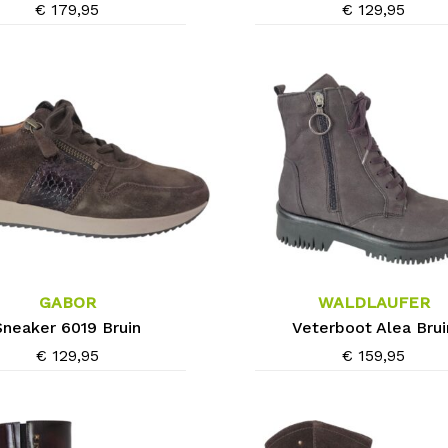
Deze
€
179,95
€
129,95
optie
kan
gekozen
worden
op
de
agina
productpagina
Dit
product
heeft
meerdere
GABOR
WALDLAUFER
variaties.
Sneaker 6019 Bruin
Veterboot Alea Brui
Deze
€
129,95
€
159,95
optie
kan
gekozen