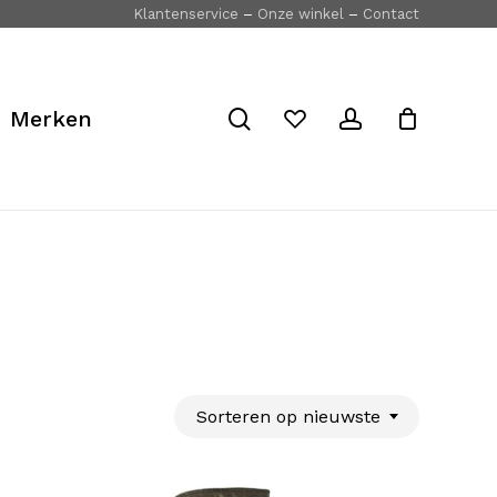
Klantenservice
–
Onze winkel
–
Contact
Close
Cart
search
account
Merken
Sorteren op nieuwste