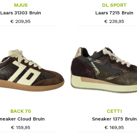
meerdere
MJUS
DL SPORT
variaties.
Laars 31303 Bruin
Laars 7215 Bruin
Deze
€
209,95
€
239,95
optie
kan
gekozen
worden
op
de
agina
productpagina
Dit
product
heeft
meerdere
BACK 70
CETTI
variaties.
neaker Cloud Bruin
Sneaker 1375 Bruin
Deze
€
159,95
€
169,95
optie