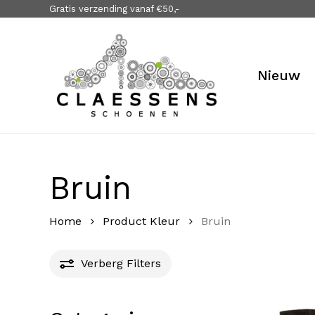
Skip
Gratis verzending vanaf €50,-
to
main
content
Nieuw
Bruin
Home
Product Kleur
Bruin
Verberg
Filters