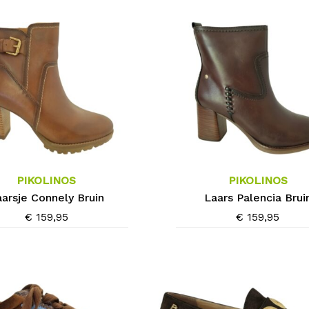
kan
gekozen
worden
op
de
agina
productpagina
Dit
product
heeft
meerdere
PIKOLINOS
PIKOLINOS
variaties.
arsje Connely Bruin
Laars Palencia Brui
Deze
€
159,95
€
159,95
optie
kan
gekozen
worden
op