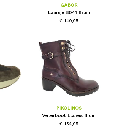
meerdere
GABOR
variaties.
Laarsje 8041 Bruin
Deze
€
149,95
optie
kan
gekozen
worden
op
de
productpagina
Dit
product
heeft
meerdere
PIKOLINOS
variaties.
Veterboot Llanes Bruin
Deze
€
154,95
optie