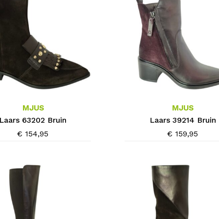
Dit
product
heeft
meerdere
MJUS
MJUS
variaties.
Laars 63202 Bruin
Laars 39214 Bruin
Deze
€
154,95
€
159,95
optie
kan
gekozen
worden
op
de
agina
productpagina