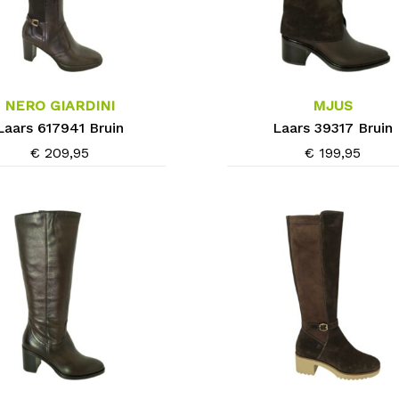
Dit
product
heeft
meerdere
NERO GIARDINI
MJUS
variaties.
Laars 617941 Bruin
Laars 39317 Bruin
Deze
€
209,95
€
199,95
optie
kan
gekozen
worden
op
de
agina
productpagina
Dit
product
heeft