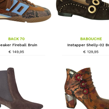
de
agina
productpagina
Dit
product
heeft
meerdere
BACK 70
BABOUCHE
variaties.
eaker Fireball Bruin
Instapper Shelly-02 B
Deze
€
149,95
€
129,95
optie
kan
gekozen
worden
op
de
agina
productpagina
Dit