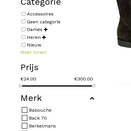
Categorie
Accessoires
Geen categorie
Dames
Heren
Dit
Nieuw
product
Meer tonen
heeft
meerdere
Prijs
variaties.
€
24.00
€
300.00
Deze
optie
kan
Merk
gekozen
worden
Babouche
op
Back 70
de
Berkelmans
productp