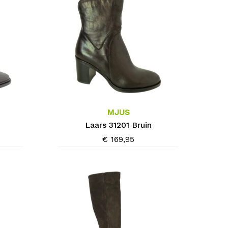
Dit
product
heeft
meerdere
MJUS
variaties.
Laars 31201 Bruin
Deze
€
169,95
optie
kan
gekozen
worden
op
de
productpagina