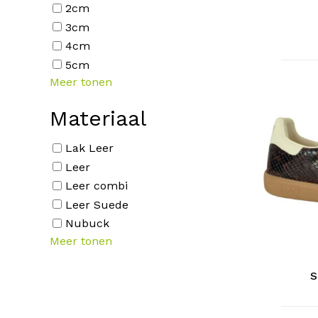
2cm
meerdere
3cm
variaties.
4cm
Deze
5cm
optie
Meer tonen
kan
gekozen
Materiaal
worden
op
Lak Leer
de
Leer
productp
Leer combi
Dit
Leer Suede
product
Nubuck
heeft
Meer tonen
meerdere
variaties.
S
Deze
optie