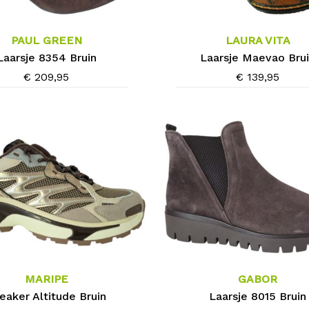
product
heeft
meerdere
PAUL GREEN
LAURA VITA
variaties.
Laarsje 8354 Bruin
Laarsje Maevao Bru
Deze
€
209,95
€
139,95
optie
kan
gekozen
worden
op
de
agina
productpagina
Dit
product
heeft
meerdere
MARIPE
GABOR
variaties.
eaker Altitude Bruin
Laarsje 8015 Bruin