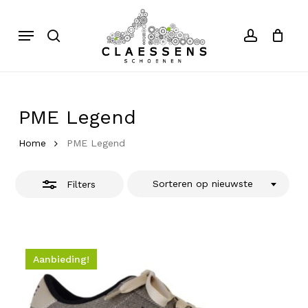
Skip
to
Menu
search
account
Close
Close
Cart
Cart
main
Filters
content
PME Legend
Home
PME Legend
Sorteren op nieuwste
Filters
Aanbieding!