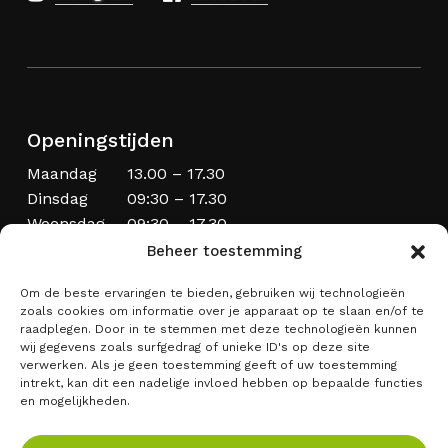
Openingstijden
Maandag
13.00 – 17.30
Dinsdag
09:30 – 17.30
Woensdag
09:30 – 17.30
Donderdag
09:30 – 20.00
Beheer toestemming
Vrijdag
09:30 – 17.30
Om de beste ervaringen te bieden, gebruiken wij technologieën
Zaterdag
09:00 – 17:00
zoals cookies om informatie over je apparaat op te slaan en/of te
Zondag
Laatste zondag van de maand
raadplegen. Door in te stemmen met deze technologieën kunnen
wij gegevens zoals surfgedrag of unieke ID's op deze site
verwerken. Als je geen toestemming geeft of uw toestemming
intrekt, kan dit een nadelige invloed hebben op bepaalde functies
en mogelijkheden.