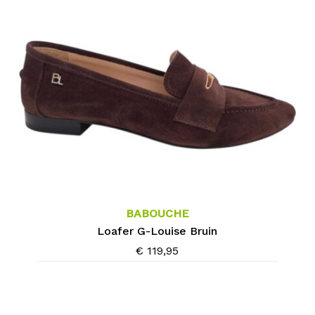
gekozen
worden
op
de
productpagina
Dit
product
heeft
meerdere
BABOUCHE
variaties.
Loafer G-Louise Bruin
Deze
€
119,95
optie
kan
gekozen