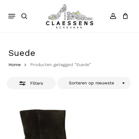
Skip
to
Menu
search
account
Close
Close
Cart
Cart
main
Filters
content
Suede
Home
Producten getagged “Suede”
Sorteren op nieuwste
Filters