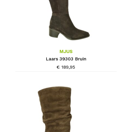
Dit
product
heeft
meerdere
MJUS
variaties.
Laars 39303 Bruin
Deze
€
189,95
optie
kan
gekozen
worden
op
de
productpagina