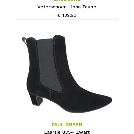
variaties.
Veterschoen Liona Taupe
Deze
€
139,95
optie
kan
gekozen
worden
op
de
productpagina
Dit
product
heeft
meerdere
PAUL GREEN
variaties.
Laarsje 8354 Zwart