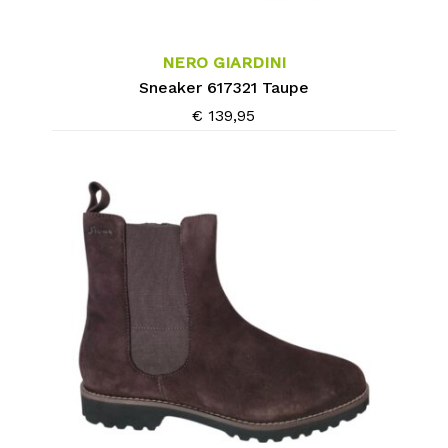
product
heeft
meerdere
NERO GIARDINI
variaties.
Sneaker 617321 Taupe
Deze
€
139,95
optie
kan
gekozen
worden
op
de
productpagina
Dit
product