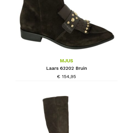
Dit
product
heeft
meerdere
MJUS
variaties.
Laars 63202 Bruin
Deze
€
154,95
optie
kan
gekozen
worden
op
de
productpagina