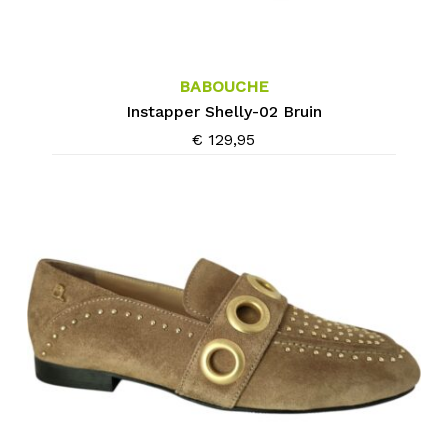
Dit
product
heeft
meerdere
BABOUCHE
variaties.
Instapper Shelly-02 Bruin
Deze
€
129,95
optie
kan
gekozen
worden
op
de
productpagina
Dit