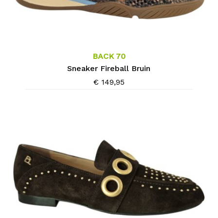
Dit
product
heeft
meerdere
BACK 70
variaties.
Sneaker Fireball Bruin
Deze
€
149,95
optie
kan
gekozen
worden
op
de
productpagina