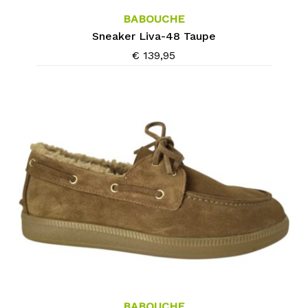
heeft
meerdere
BABOUCHE
variaties.
Sneaker Liva-48 Taupe
Deze
€
139,95
optie
kan
gekozen
worden
op
de
productpagina
Dit
product
heeft
meerdere
BABOUCHE