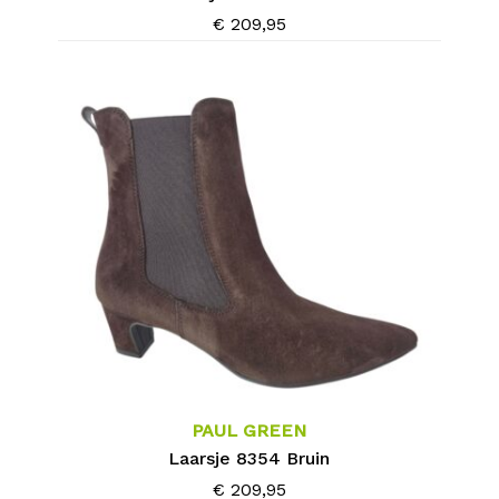
Deze
€
209,95
optie
kan
gekozen
worden
op
de
productpagina
Dit
product
heeft
meerdere
PAUL GREEN
variaties.
Laarsje 8354 Bruin
Deze
€
209,95