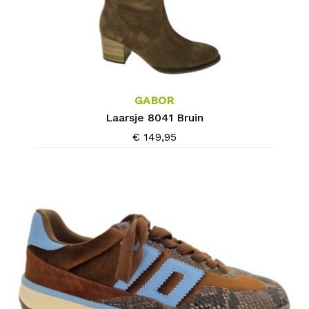
Dit
product
heeft
meerdere
GABOR
variaties.
Laarsje 8041 Bruin
Deze
€
149,95
optie
kan
gekozen
worden
op
de
productpagina