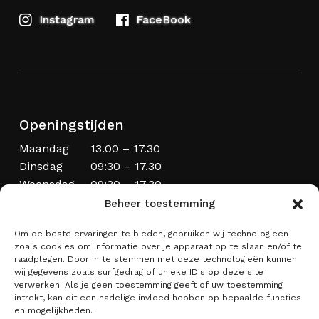
Instagram
FaceBook
Openingstijden
Maandag
13.00 – 17.30
Dinsdag
09:30 – 17.30
Woensdag
09:30 – 17.30
Donderdag
09:30 – 20.00
Beheer toestemming
Vrijdag
09:30 – 17.30
Om de beste ervaringen te bieden, gebruiken wij technologieën
Zaterdag
09:00 – 17:00
zoals cookies om informatie over je apparaat op te slaan en/of te
Zondag
Laatste zondag van de maand
raadplegen. Door in te stemmen met deze technologieën kunnen
wij gegevens zoals surfgedrag of unieke ID's op deze site
verwerken. Als je geen toestemming geeft of uw toestemming
intrekt, kan dit een nadelige invloed hebben op bepaalde functies
en mogelijkheden.