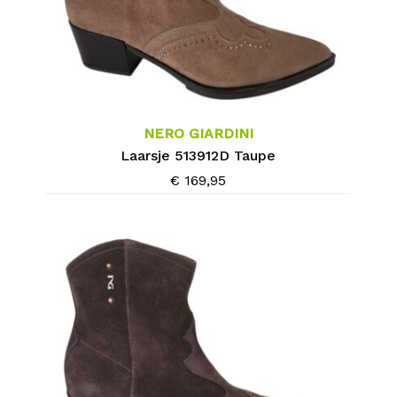
Dit
product
heeft
meerdere
NERO GIARDINI
variaties.
Laarsje 513912D Taupe
Deze
€
169,95
optie
kan
gekozen
worden
op
de
productpagina