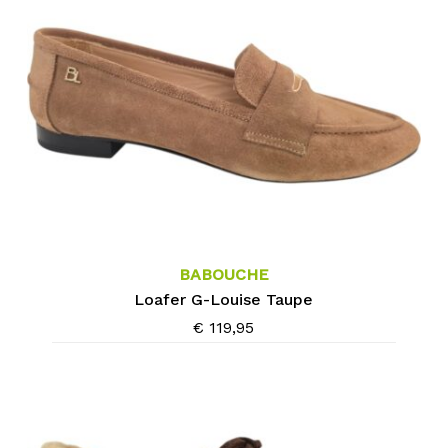
worden
op
de
productpagina
Dit
product
heeft
meerdere
BABOUCHE
variaties.
Loafer G-Louise Taupe
Deze
€
119,95
optie
kan
gekozen
worden