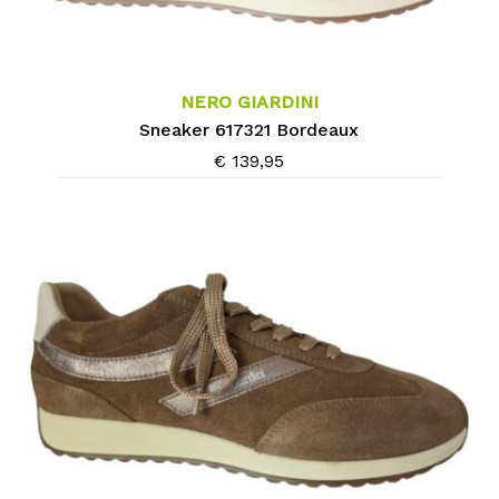
Dit
product
heeft
meerdere
NERO GIARDINI
variaties.
Sneaker 617321 Bordeaux
Deze
€
139,95
optie
kan
gekozen
worden
op
de
productpagina
Dit