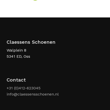
productpagina
Claessens Schoenen
Walplein 8
5341 ED, Oss
Contact
+31 (0)412-623045
info@claessensschoenen.nl