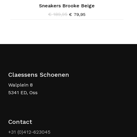
variaties.
v
Sneakers Brooke Beige
Deze
D
€
189,95
Oorspronkelijke
Huidige
€
79,95
prijs
prijs
optie
o
was:
is:
kan
k
€ 189,95.
€ 79,95.
gekozen
g
worden
w
op
o
de
d
productpagina
p
Claessens Schoenen
Walplein 8
5341 ED, Oss
Contact
+31 (0)412-623045