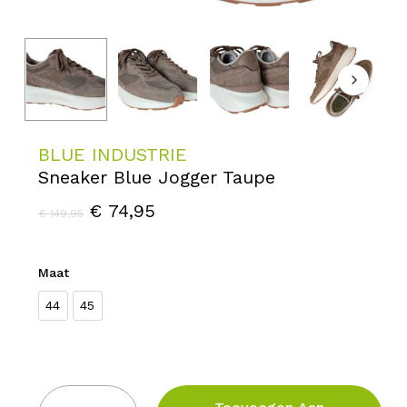
BLUE INDUSTRIE
Sneaker Blue Jogger Taupe
Oorspronkelijke
Huidige
€
74,95
€
149,95
prijs
prijs
was:
is:
Maat
€ 149,95.
€ 74,95.
44
45
Kies een optie