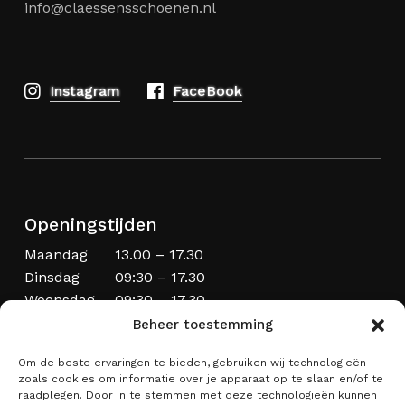
info@claessensschoenen.nl
Instagram
FaceBook
Openingstijden
Maandag
13.00 – 17.30
Dinsdag
09:30 – 17.30
Woensdag
09:30 – 17.30
Donderdag
09:30 – 20.00
Beheer toestemming
Vrijdag
09:30 – 17.30
Om de beste ervaringen te bieden, gebruiken wij technologieën
Zaterdag
09:00 – 17:00
zoals cookies om informatie over je apparaat op te slaan en/of te
Zondag
Laatste zondag van de maand
raadplegen. Door in te stemmen met deze technologieën kunnen