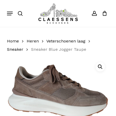
Skip
to
Menu
search
account
Close
Cart
Cart
main
content
Home
Heren
Veterschoenen laag
Sneaker
Sneaker Blue Jogger Taupe