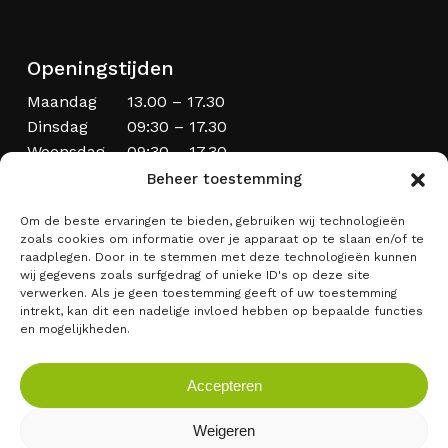
Openingstijden
Maandag
13.00 – 17.30
Dinsdag
09:30 – 17.30
Woensdag
09:30 – 17.30
Donderdag
09:30 – 20.00
Beheer toestemming
Vrijdag
09:30 – 17.30
Om de beste ervaringen te bieden, gebruiken wij technologieën
Zaterdag
09:00 – 17:00
zoals cookies om informatie over je apparaat op te slaan en/of te
Zondag
Laatste zondag van de maand
raadplegen. Door in te stemmen met deze technologieën kunnen
wij gegevens zoals surfgedrag of unieke ID's op deze site
verwerken. Als je geen toestemming geeft of uw toestemming
intrekt, kan dit een nadelige invloed hebben op bepaalde functies
en mogelijkheden.
Accepteren
Weigeren
Subtotaal:
€
0,00