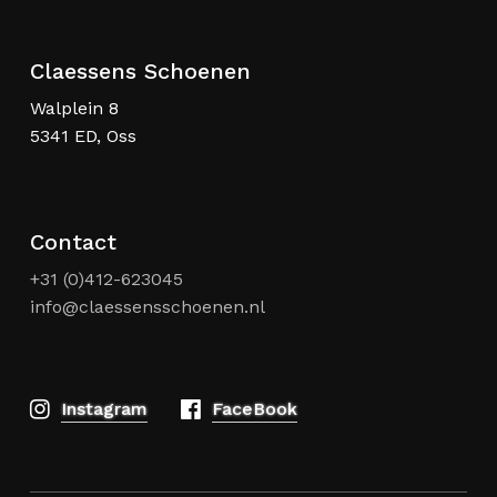
de
d
productpagina
p
Claessens Schoenen
Walplein 8
5341 ED, Oss
Contact
+31 (0)412-623045
info@claessensschoenen.nl
Instagram
FaceBook