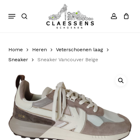
Skip
to
Menu
search
account
Close
Cart
Cart
main
content
Home
Heren
Veterschoenen laag
Sneaker
Sneaker Vancouver Beige