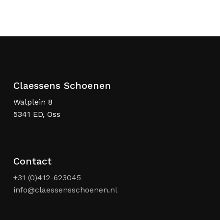
was:
is:
kan
€ 99,95.
€ 49,95.
gekozen
worden
op
de
productpagina
Claessens Schoenen
Walplein 8
5341 ED, Oss
Contact
+31 (0)412-623045
info@claessensschoenen.nl