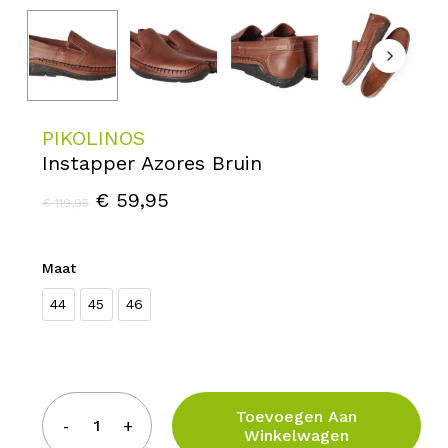
PIKOLINOS
Instapper Azores Bruin
Oorspronkelijke
Huidige
€
59,95
€
119,95
prijs
prijs
was:
is:
Maat
€ 119,95.
€ 59,95.
44
45
46
Kies een optie
Toevoegen Aan
Winkelwagen