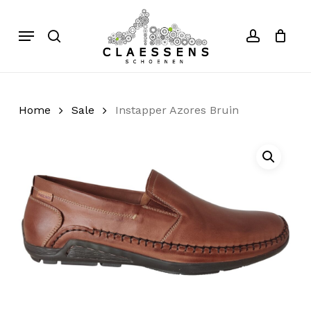
Skip
to
Menu
search
account
Close
Cart
Cart
main
content
Home
Sale
Instapper Azores Bruin