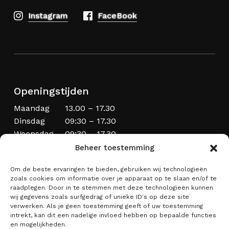
Instagram
FaceBook
Openingstijden
Maandag
13.00 – 17.30
Dinsdag
09:30 – 17.30
Woensdag
09:30 – 17.30
Donderdag
09:30 – 20.00
Beheer toestemming
Vrijdag
09:30 – 17.30
Om de beste ervaringen te bieden, gebruiken wij technologieën
Zaterdag
09:00 – 17:00
zoals cookies om informatie over je apparaat op te slaan en/of te
Zondag
Laatste zondag van de maand
raadplegen. Door in te stemmen met deze technologieën kunnen
wij gegevens zoals surfgedrag of unieke ID's op deze site
verwerken. Als je geen toestemming geeft of uw toestemming
intrekt, kan dit een nadelige invloed hebben op bepaalde functies
en mogelijkheden.