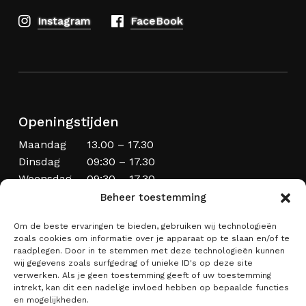
Instagram
FaceBook
Openingstijden
Maandag
13.00 – 17.30
Dinsdag
09:30 – 17.30
Woensdag
09:30 – 17.30
Donderdag
09:30 – 20.00
Beheer toestemming
Vrijdag
09:30 – 17.30
Om de beste ervaringen te bieden, gebruiken wij technologieën
Zaterdag
09:00 – 17:00
zoals cookies om informatie over je apparaat op te slaan en/of te
Zondag
Laatste zondag van de maand
raadplegen. Door in te stemmen met deze technologieën kunnen
wij gegevens zoals surfgedrag of unieke ID's op deze site
verwerken. Als je geen toestemming geeft of uw toestemming
intrekt, kan dit een nadelige invloed hebben op bepaalde functies
en mogelijkheden.