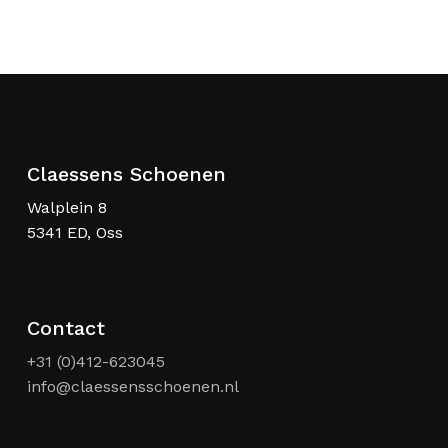
kan
gekozen
worden
op
de
productpagina
Claessens Schoenen
Walplein 8
5341 ED, Oss
Contact
+31 (0)412-623045
info@claessensschoenen.nl