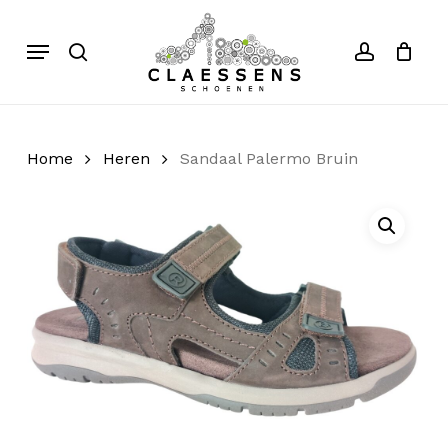
Skip
to
Menu
search
account
Close
Cart
Cart
main
content
Home
Heren
Sandaal Palermo Bruin