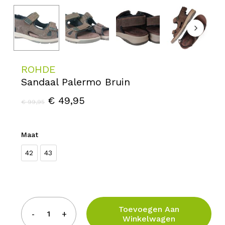
ROHDE
Sandaal Palermo Bruin
Oorspronkelijke
Huidige
€
49,95
€
99,95
prijs
prijs
was:
is:
Maat
€ 99,95.
€ 49,95.
42
43
Kies een optie
Toevoegen Aan
Winkelwagen