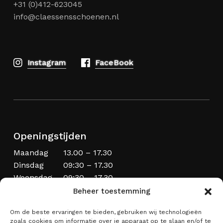
+31 (0)412-623045
info@claessensschoenen.nl
Instagram
FaceBook
Openingstijden
Maandag
13.00 – 17.30
Dinsdag
09:30 – 17.30
Woensdag
09:30 – 17.30
Donderdag
09:30 – 20.00
Beheer toestemming
Vrijdag
09:30 – 17.30
Om de beste ervaringen te bieden, gebruiken wij technologieën
Zaterdag
09:00 – 17:00
zoals cookies om informatie over je apparaat op te slaan en/of te