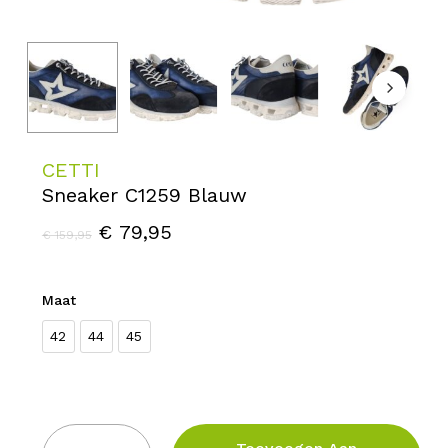
CETTI
Sneaker C1259 Blauw
Oorspronkelijke
Huidige
€
79,95
€
159,95
prijs
prijs
was:
is:
Maat
€ 159,95.
€ 79,95.
42
44
45
Kies een optie