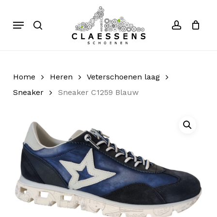
Skip
to
Menu
search
account
Close
Cart
Cart
main
content
Home
Heren
Veterschoenen laag
Sneaker
Sneaker C1259 Blauw