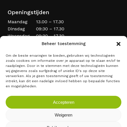
Openingstijden
Maandag
13.00 – 17.30
Dinsdag
09:30 – 17.30
Woensdag
09:30 – 17.30
Donderdag
09:30 – 20.00
Beheer toestemming
Vrijdag
09:30 – 17.30
Om de beste ervaringen te bieden, gebruiken wij technologieën
Zaterdag
09:00 – 17:00
zoals cookies om informatie over je apparaat op te slaan en/of te
Zondag
Laatste zondag van de maand
raadplegen. Door in te stemmen met deze technologieën kunnen
wij gegevens zoals surfgedrag of unieke ID's op deze site
verwerken. Als je geen toestemming geeft of uw toestemming
intrekt, kan dit een nadelige invloed hebben op bepaalde functies
en mogelijkheden.
Accepteren
Weigeren
Subtotaal:
€
0,00
–
–
Algemene voorwaarden
Privacybeleid
Cookiebeleid