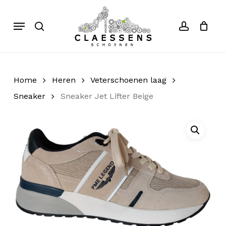
Skip
to
Menu
search
account
Close
Cart
Cart
main
content
Home
Heren
Veterschoenen laag
Sneaker
Sneaker Jet Lifter Beige